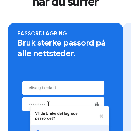
når du surfer
Logg på Chrome på hvilken som helst enhet for å
finne bokmerker, lagrede passord med mer.
PASSORDLAGRING
Bruk sterke passord på
alle nettsteder.