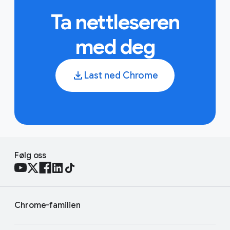
Ta nettleseren
med deg
Last ned Chrome
Følg oss
Chrome-familien