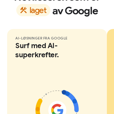
av Google
l
a
g
e
t
AI-LØSNINGER FRA GOOGLE
Surf med AI-
superkrefter.