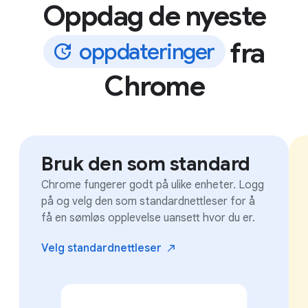
Oppdag de nyeste
fra
o
p
p
d
a
t
e
r
i
n
g
e
r
Chrome
Bruk den som standard
Chrome fungerer godt på ulike enheter. Logg
på og velg den som standardnettleser for å
få en sømløs opplevelse uansett hvor du er.
Velg
standardnettleser