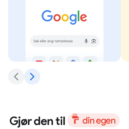
Gjør den til
d
i
n
e
g
e
n