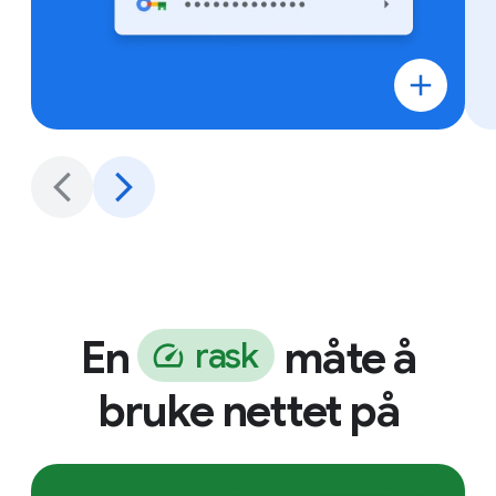
En
måte å
r
a
s
k
bruke nettet på