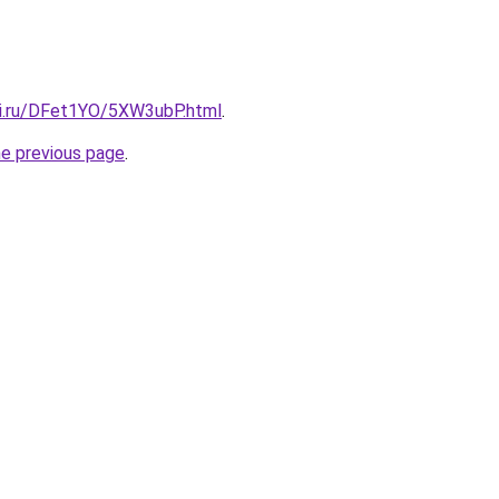
tki.ru/DFet1YO/5XW3ubP.html
.
he previous page
.