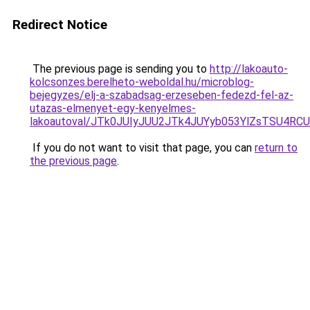
Redirect Notice
The previous page is sending you to
http://lakoauto-
kolcsonzes.berelheto-weboldal.hu/microblog-
bejegyzes/elj-a-szabadsag-erzeseben-fedezd-fel-az-
utazas-elmenyet-egy-kenyelmes-
lakoautoval/JTk0JUIyJUU2JTk4JUYyb053YlZsTSU4R
If you do not want to visit that page, you can
return to
the previous page
.