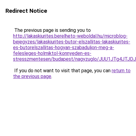
Redirect Notice
The previous page is sending you to
http://lakaskiurites.berelheto-weboldal.hu/microblog-
bejegyzes/lakaskiurites-butor-elszallitas-lakaskiurites-
es-butorelszallitas-hogyan-szabaduljon-meg-a-
felesleges-holmiktol-konnyeden-es-
stresszmentesen/budapest/nagyzuglo/JUU1JTg4J
If you do not want to visit that page, you can
return to
the previous page
.